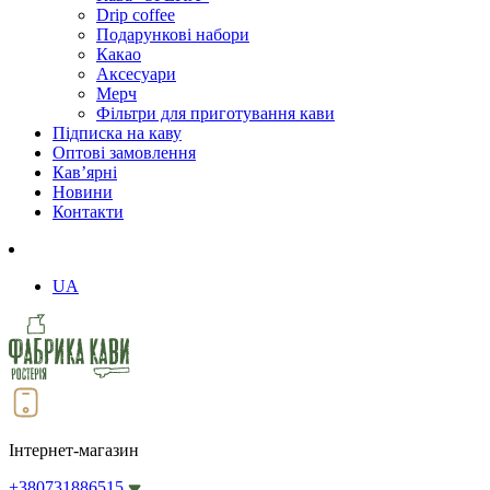
Drip coffee
Подарункові набори
Какао
Аксесуари
Мерч
Фільтри для приготування кави
Підписка на каву
Оптові замовлення
Кав’ярні
Новини
Контакти
UA
Інтернет-магазин
+380731886515