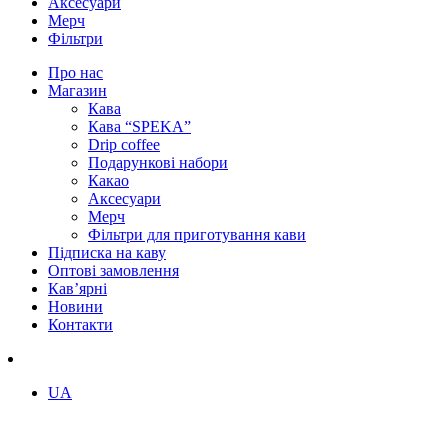
Аксесуари
Мерч
Фільтри
Про нас
Магазин
Кава
Кава “SPEKA”
Drip coffee
Подарункові набори
Какао
Аксесуари
Мерч
Фільтри для приготування кави
Підписка на каву
Оптові замовлення
Кав’ярні
Новини
Контакти
UA