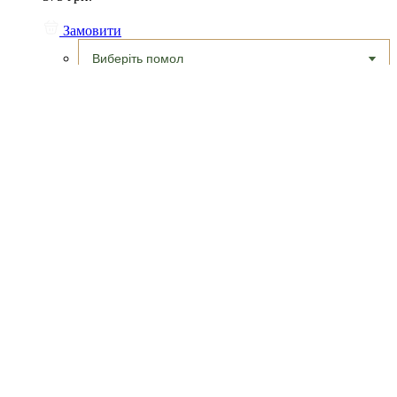
Замовити
Кава
,
Кава "SPEKA"
Kenya Kibugu 250г
Кава Kenya Kibugu, Washed обробки, обсмажка filter
375 грн.