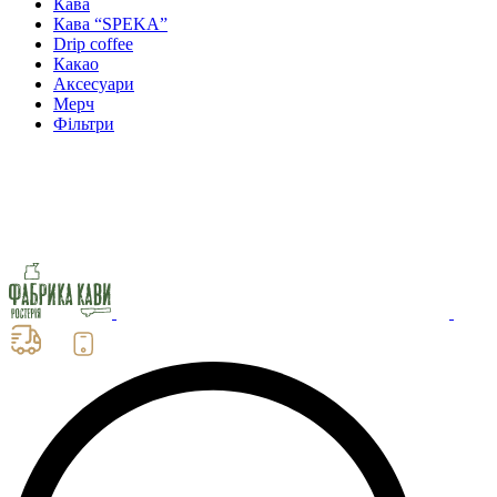
Кава
Кава “SPEKA”
Drip coffee
Какао
Аксесуари
Мерч
Фільтри