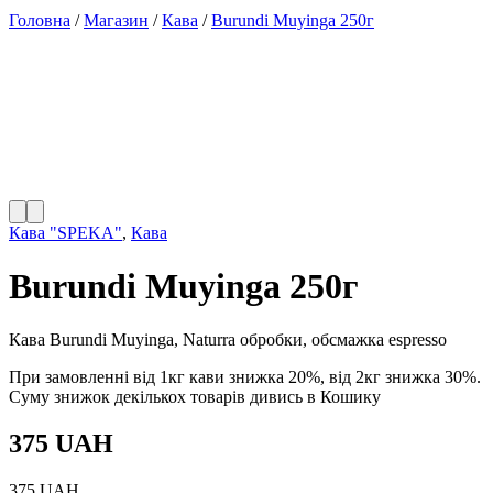
Головна
/
Магазин
/
Кава
/
Burundi Muyinga 250г
Кава "SPEKA"
,
Кава
Burundi Muyinga 250г
Кава Burundi Muyinga, Naturra обробки, обсмажка espresso
При замовленні від 1кг кави знижка 20%, від 2кг знижка 30%.
Суму знижок декількох товарів дивись в Кошику
375 UAH
375
UAH.